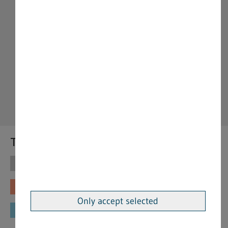
Themen
Themen
Vorschriften
Fachinformationen
Merkblätter
Only accept selected
Formulare