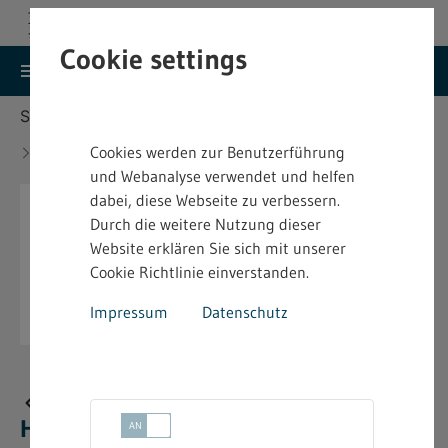
Cookie settings
search
menu
Menu
Suche
Sie befinden sich hier:
Startseite
Aktuelles
Neue bindende Festsetzung im Heimarbeitsrecht -
Cookies werden zur Benutzerführung
4.2.12.9
und Webanalyse verwendet und helfen
dabei, diese Webseite zu verbessern.
Durch die weitere Nutzung dieser
Website erklären Sie sich mit unserer
Cookie Richtlinie einverstanden.
Impressum
Datenschutz
Neue bindende Festsetzung im
Heimarbeitsrecht - 4.2.12.9