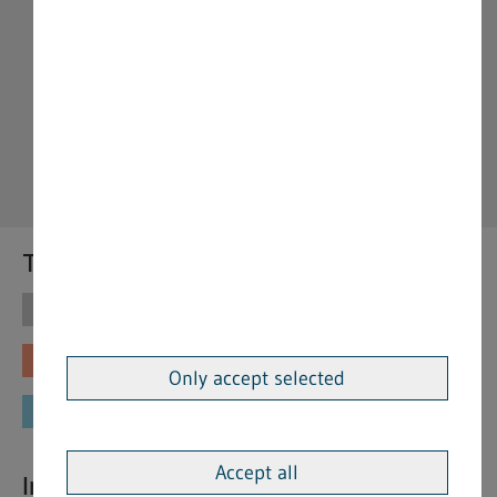
Themen
Themen
Vorschriften
Fachinformationen
Merkblätter
Only accept selected
Formulare
Accept all
Interessante Links