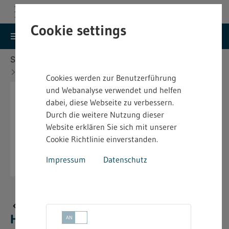
Cookie settings
search
menu
Menu
Suche
Sie befinden sich hier:
Startseite
Aktuelles
Neue bindende Festsetzung im Heimarbeitsrecht
Cookies werden zur Benutzerführung
und Webanalyse verwendet und helfen
dabei, diese Webseite zu verbessern.
Durch die weitere Nutzung dieser
Website erklären Sie sich mit unserer
Cookie Richtlinie einverstanden.
Impressum
Datenschutz
Neue bindende Festsetzung im
Heimarbeitsrecht