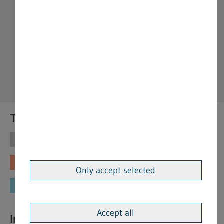
Themen
Themen
Vorschriften
Fachinformationen
Merkblätter
Only accept selected
Formulare
Accept all
Interessante Links