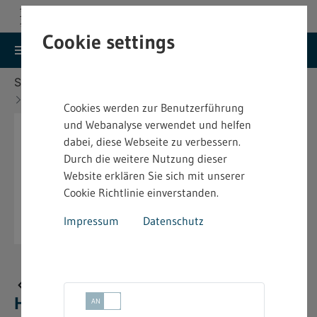
Cookie settings
search
menu
Menu
Suche
Sie befinden sich hier:
Startseite
Aktuelles
Neue bindende Festsetzung im Heimarbeitsrecht
Cookies werden zur Benutzerführung
und Webanalyse verwendet und helfen
dabei, diese Webseite zu verbessern.
Durch die weitere Nutzung dieser
Website erklären Sie sich mit unserer
Cookie Richtlinie einverstanden.
Impressum
Datenschutz
Neue bindende Festsetzung im
Heimarbeitsrecht