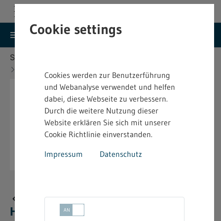
Cookie settings
search
menu
Menu
Suche
Sie befinden sich hier:
Startseite
Aktuelles
Neue bindende Festsetzung im Heimarbeitsrecht
Cookies werden zur Benutzerführung
und Webanalyse verwendet und helfen
dabei, diese Webseite zu verbessern.
Durch die weitere Nutzung dieser
Website erklären Sie sich mit unserer
Cookie Richtlinie einverstanden.
Impressum
Datenschutz
Neue bindende Festsetzung im
Heimarbeitsrecht