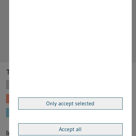
Themen
Themen
Vorschriften
Fachinformationen
Merkblätter
Only accept selected
Formulare
Accept all
Interessante Links