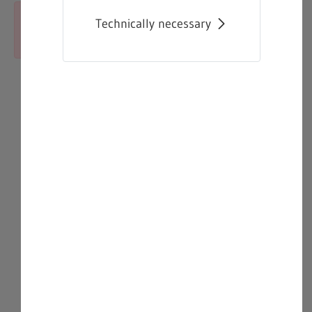
Technically necessary
Close
Error:
The asset could not be found.