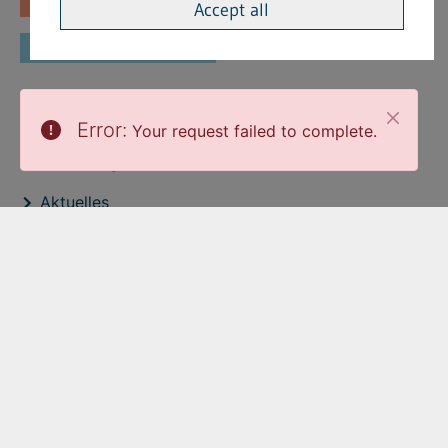
Fachinformationen
Merkblätter
Accept all
Formulare
Interessante Links
Error:
Your request failed to complete.
Stellenangebote
Aktuelles
Veröffentlichtungen
expand_less
Zum Seitenanfang
Cookie-Einstellungen