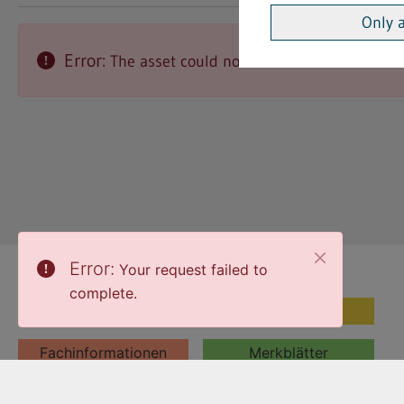
Only 
Error:
The asset could not be found.
Error:
Your request failed to
Themen
complete.
Themen
Vorschriften
Fachinformationen
Merkblätter
Formulare