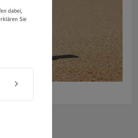
en dabei,
rklären Sie