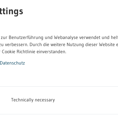
ttings
 zur Benutzerführung und Webanalyse verwendet und helf
zu verbessern. Durch die weitere Nutzung dieser Website e
 Cookie Richtlinie einverstanden.
Datenschutz
der Gestaltung der Arbeitsstätten.
n, die sich auf dem Gelände eines Betriebes oder einer Ba
Beschäftigten im Rahmen ihrer Arbeit Zugang haben.
luchtwege, Lager- und Nebenräume, aber auch die Sanitär-,
Technically necessary
 auftreten.