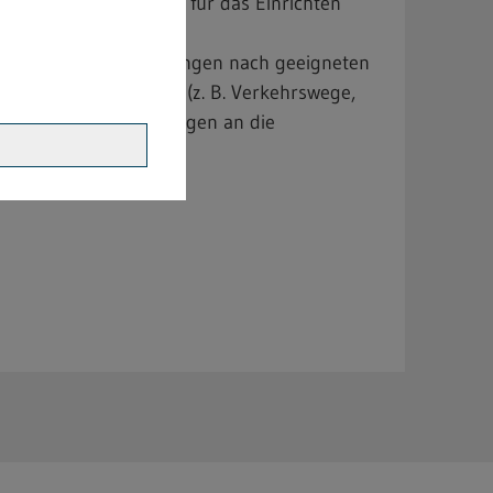
en bzw. Schutzziele für das Einrichten
ich z.B. in den Forderungen nach geeigneten
iche Voraussetzungen (z. B. Verkehrswege,
den) sowie Anforderungen an die