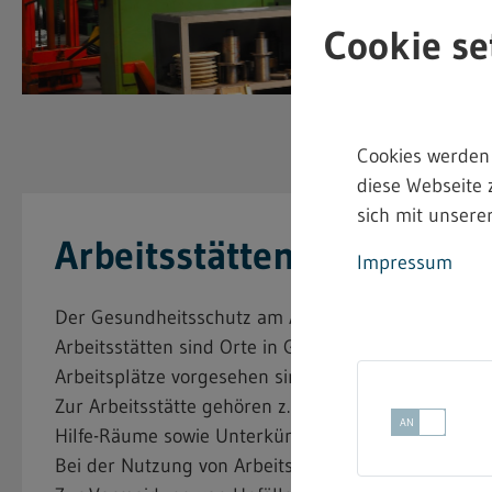
Cookie se
Cookies werden
diese Webseite 
sich mit unserer
Arbeitsstätten
Impressum
Der Gesundheitsschutz am Arbeitsplatz beginnt bei 
Arbeitsstätten sind Orte in Gebäuden oder im Freie
Arbeitsplätze vorgesehen sind, bzw. zu denen die 
Zur Arbeitsstätte gehören z.B. die Verkehrs- und F
Hilfe-Räume sowie Unterkünfte.
Bei der Nutzung von Arbeitsstätten können Unfällen