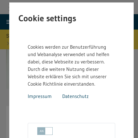
Cookie settings
search
menu
Menu
Suche
Sie befinden sich hier:
Startseite
Vorschriften
Arbeitszeitschutz, Ladenöffnung (ArbZ)
Cookies werden zur Benutzerführung
und Webanalyse verwendet und helfen
dabei, diese Webseite zu verbessern.
Durch die weitere Nutzung dieser
Website erklären Sie sich mit unserer
Cookie Richtlinie einverstanden.
Impressum
Datenschutz
Arbeitszeitschutz incl.
Ladenöffnung (ArbZ)