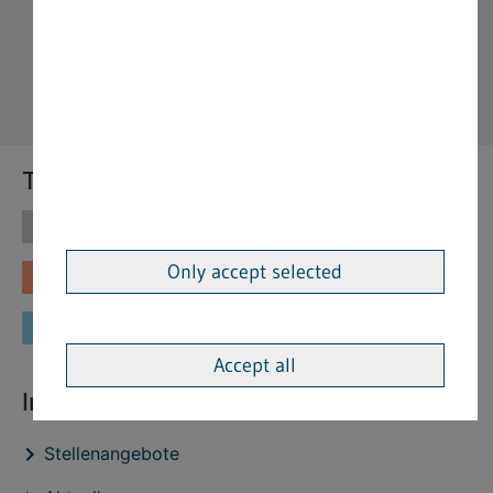
Themen
Themen
Vorschriften
Only accept selected
Fachinformationen
Merkblätter
Formulare
Accept all
Interessante Links
Stellenangebote