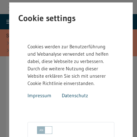
Cookie settings
search
menu
Menu
Suche
Sie befinden sich hier:
Startseite
Fachinformationen
Cookies werden zur Benutzerführung
Baurecht - Fachinformationen
und Webanalyse verwendet und helfen
Bauvorlagen
dabei, diese Webseite zu verbessern.
Durch die weitere Nutzung dieser
Im Genehmigungsverfahren hat der Bauherr dem
Website erklären Sie sich mit unserer
Bauantrag folgende Unterlagen als Bauvorlage
Cookie Richtlinie einverstanden.
beizufügen:
Impressum
Datenschutz
Lageplan
keyboard_arrow_down
Bauzeichnungen
keyboard_arrow_down