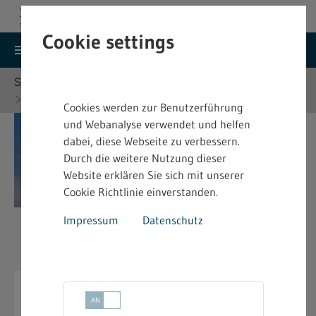
Cookie settings
search
menu
Menu
Suche
Sie befinden sich hier:
Startseite
Themen
Umweltschutz
Immissionsschutz
Cookies werden zur Benutzerführung
und Webanalyse verwendet und helfen
dabei, diese Webseite zu verbessern.
Durch die weitere Nutzung dieser
Website erklären Sie sich mit unserer
Cookie Richtlinie einverstanden.
Impressum
Datenschutz
Immissionsschutz