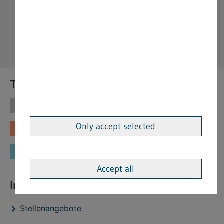
Themen
Themen
Vorschriften
Only accept selected
Fachinformationen
Merkblätter
Formulare
Accept all
Interessante Links
Stellenangebote