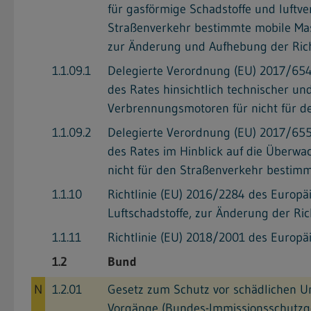
für gasförmige Schadstoffe und luftv
Straßenverkehr bestimmte mobile Mas
zur Änderung und Aufhebung der Ric
1.1.09.1
Delegierte Verordnung (EU) 2017/65
des Rates hinsichtlich technischer 
Verbrennungsmotoren für nicht für d
1.1.09.2
Delegierte Verordnung (EU) 2017/65
des Rates im Hinblick auf die Überwa
nicht für den Straßenverkehr bestim
1.1.10
Richtlinie (EU) 2016/2284 des Europ
Luftschadstoffe, zur Änderung der R
1.1.11
Richtlinie (EU) 2018/2001 des Europ
1.2
Bund
N
1.2.01
Gesetz zum Schutz vor schädlichen U
Vorgänge (Bundes-Immissionsschutzg