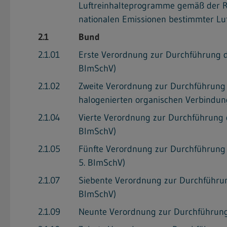
Luftreinhalteprogramme gemäß der Ri
nationalen Emissionen bestimmter Luf
2.1
Bund
2.1.01
Erste Verordnung zur Durchführung d
BImSchV)
2.1.02
Zweite Verordnung zur Durchführung 
halogenierten organischen Verbindun
2.1.04
Vierte Verordnung zur Durchführung 
BImSchV)
2.1.05
Fünfte Verordnung zur Durchführung 
5. BImSchV)
2.1.07
Siebente Verordnung zur Durchführun
BImSchV)
2.1.09
Neunte Verordnung zur Durchführung