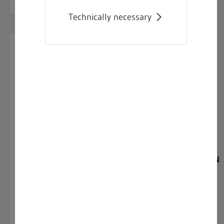
Technically necessary
1.
LEITVORSCHRIFTEN
1.1
EG/EU
1.2
Bund
1.2.1
Gesetz zum Schutze der
arbeitenden Jugend
(Jugendarbeitsschutzgesetz -
JArbSchG)
2.
DURCHFÜHRUNGSVERORDNUNGEN
2.1
EG/EU
2.1.1
Richtlinie 94/33/EWG des Rates
über den Jugendarbeitsschutz
2.2
Bund