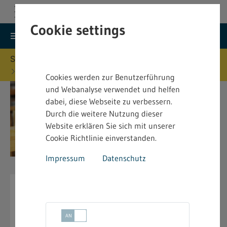
Cookie settings
search
menu
Menu
Suche
Sie befinden sich hier:
Startseite
Vorschriften
Jugendarbeitsschutzrecht (JArbSch)
Cookies werden zur Benutzerführung
und Webanalyse verwendet und helfen
dabei, diese Webseite zu verbessern.
Durch die weitere Nutzung dieser
Website erklären Sie sich mit unserer
Cookie Richtlinie einverstanden.
Impressum
Datenschutz
Jugendarbeitsschutzrecht
(JArbSch)