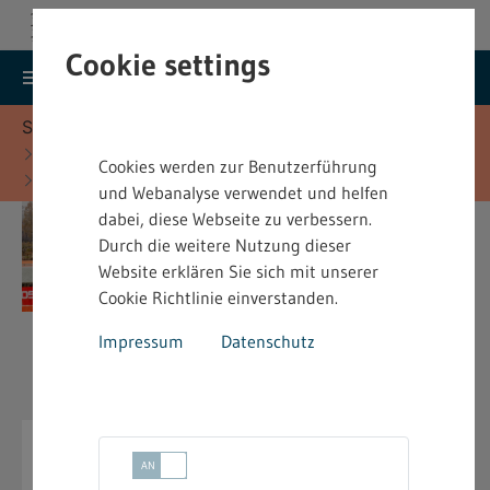
Cookie settings
search
menu
Menu
Suche
Sie befinden sich hier:
Startseite
Fachinformationen
Cookies werden zur Benutzerführung
Sprengstoffrecht - Fachinformationen
und Webanalyse verwendet und helfen
dabei, diese Webseite zu verbessern.
Durch die weitere Nutzung dieser
Website erklären Sie sich mit unserer
Cookie Richtlinie einverstanden.
Impressum
Datenschutz
Sprengstoffrecht -