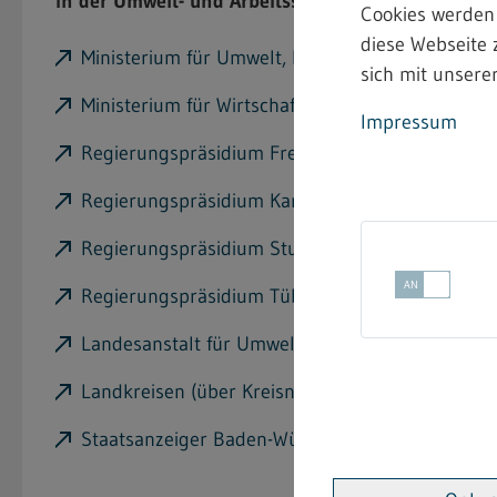
in der Umwelt- und Arbeitsschutzverwaltung finden 
Cookies werden
diese Webseite 
Ministerium für Umwelt, Klima und Energiewirt
sich mit unserer
Ministerium für Wirtschaft, Arbeit und Tourism
Impressum
Regierungspräsidium Freiburg
Regierungspräsidium Karlsruhe
Regierungspräsidium Stuttgart
Regierungspräsidium Tübingen
Landesanstalt für Umwelt Baden Württemberg
Landkreisen (über Kreisnavigator)
Staatsanzeiger Baden-Württemberg (eStellen - Ka