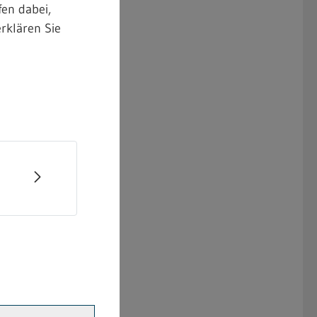
en dabei,
rklären Sie