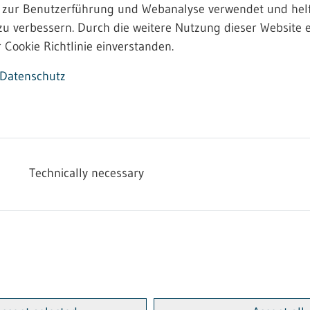
Sie evtl. auch bei:
 zur Benutzerführung und Webanalyse verwendet und helf
zu verbessern. Durch die weitere Nutzung dieser Website e
schaft Baden-Württemberg
 Cookie Richtlinie einverstanden.
us Baden-Württemberg
Datenschutz
Technically necessary
rriereportal für die Verwaltung)