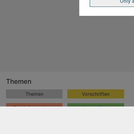
Only 
Themen
Themen
Vorschriften
Fachinformationen
Merkblätter
Formulare