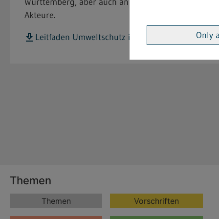
Württemberg, aber auch an die Textilveredlungsbet
Akteure.
Only 
Leitfaden Umweltschutz in der Textilindustrie [PD
Themen
Themen
Vorschriften