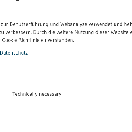
 zur Benutzerführung und Webanalyse verwendet und helf
zu verbessern. Durch die weitere Nutzung dieser Website e
 Cookie Richtlinie einverstanden.
Datenschutz
ionen
zur Verfügung:
Technically necessary
- Leitfaden für Umweltbehörden
extilveredlung“ wurde zusammen mit der beigefügten Mat
zusammengestellt und wendet sich in erster Linie an die