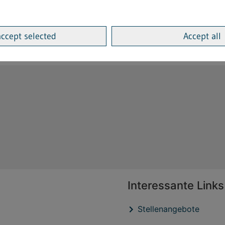
riebe und an alle sonstigen mit den Umweltproblemen der T
accept selected
Accept all
F; nicht barrierefrei]
Interessante Links
Stellenangebote