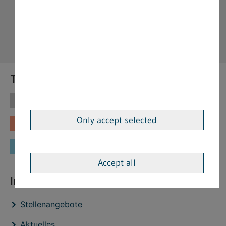
Themen
Themen
Vorschriften
Only accept selected
Fachinformationen
Merkblätter
Formulare
Accept all
Interessante Links
Stellenangebote
Aktuelles