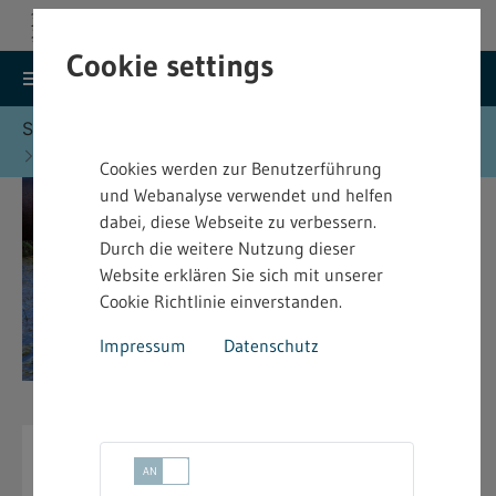
Cookie settings
search
menu
Menu
Suche
Sie befinden sich hier:
Startseite
Formulare
Wasserrecht - Formulare
Cookies werden zur Benutzerführung
und Webanalyse verwendet und helfen
dabei, diese Webseite zu verbessern.
Durch die weitere Nutzung dieser
Website erklären Sie sich mit unserer
Cookie Richtlinie einverstanden.
Impressum
Datenschutz
Wasserrecht - Formulare