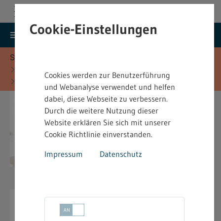
Cookie-Einstellungen
search
menu
Menu
Suche
Sie befinden sich hier:
Startseite
Fachinformationen
Cookies werden zur Benutzerführung
Heimarbeitsrecht - Fachinformationen
und Webanalyse verwendet und helfen
dabei, diese Webseite zu verbessern.
Durch die weitere Nutzung dieser
Website erklären Sie sich mit unserer
Cookie Richtlinie einverstanden.
Impressum
Datenschutz
Heimarbeitsrecht -