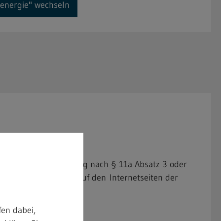
denergie" wechseln
nung
 Betriebe mit Zulassung nach § 11a Absatz 3 oder
Württemberg zentral auf den Internetseiten der
en dabei,