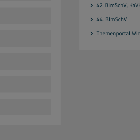
42. BImSchV, KaV
44. BImSchV
Themenportal Wi