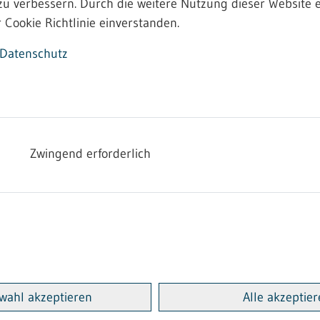
zu verbessern. Durch die weitere Nutzung dieser Website e
en.
 Cookie Richtlinie einverstanden.
Datenschutz
Zwingend erforderlich
d Umweltschutz werden von den 44 Stadt- und Landkreise
retenen Behörden der Gewerbeaufsicht und die jeweiligen
 wie IE-Anlagen und Betriebsbereiche nach der Störfall-V
gaben der Marktüberwachung, des Strahlenschutzes, des 
wahl akzeptieren
Alle akzeptie
 Statistikportals des Bundes und der Länder können Si