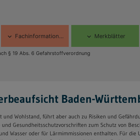
Fachinformationen
Merkblätter
expand_more
expand_more
nach § 19 Abs. 6 Gefahrstoffverordnung
erbeaufsicht Baden-Württem
itt und Wohlstand, führt aber auch zu Risiken und Gefährd
ts- und Gesundheitsschutzvorschriften zum Schutz von Besc
t und Wasser oder für Lärmimmissionen enthalten. Für die 