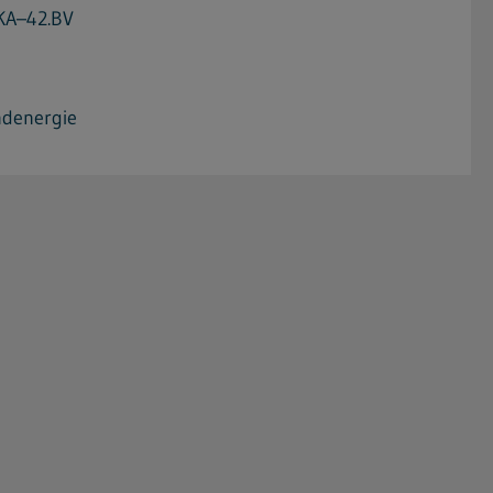
KA–42.BV
ndenergie