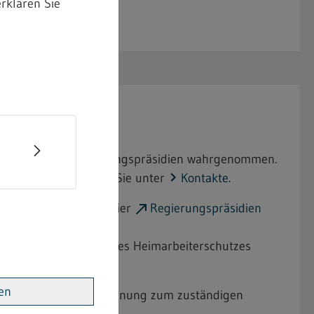
rklären Sie
n und den vier Regierungspräsidien wahrgenommen.
 Kontaktdaten finden Sie unter
Kontakte
.
erordnung, sind die vier
Regierungspräsidien
Mutterschutzes und des Heimarbeiterschutzes
ren
e Gemeinden mit Zuordnung zum zuständigen