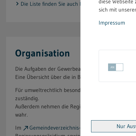
diese Webseite 
Die Liste finden Sie auch bei den Fachinformation
sich mit unserer
Impressum
Organisation
Die Aufgaben der Gewerbeaufsicht im Arbeits- un
Eine Übersicht über die in Baden-Württemberg vert
Für umweltrechtlich besonders bedeutsame Anlagen,
zuständig.
Außerdem nehmen die Regierungspräsidien die Auf
wahr.
Nur Aus
Im
Gemeindeverzeichnis-Online
des gemeinsamen
Regierungspräsidium sowie Landkreis finden.