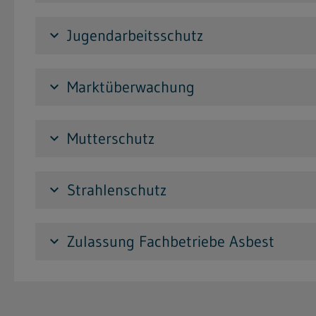
Jugendarbeitsschutz
keyboard_arrow_down
Marktüberwachung
keyboard_arrow_down
Mutterschutz
keyboard_arrow_down
Strahlenschutz
keyboard_arrow_down
Zulassung Fachbetriebe Asbest
keyboard_arrow_down