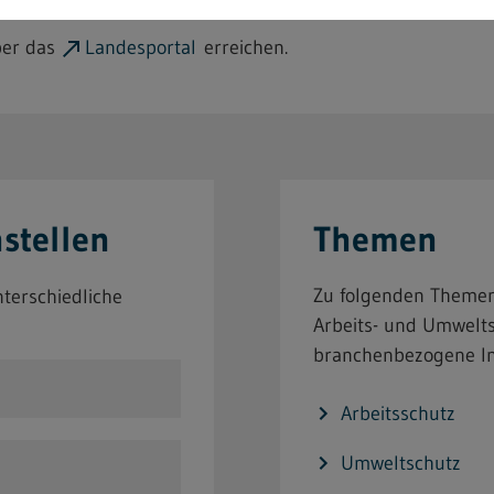
ber das
Landesportal
erreichen.
stellen
Themen
Zu folgenden Themen
terschiedliche
Arbeits- und Umwelts
branchenbezogene In
Arbeitsschutz
Umweltschutz