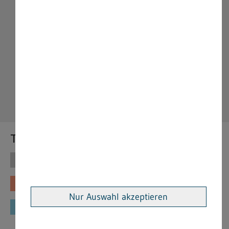
Themen
Themen
Vorschriften
Fachinformationen
Merkblätter
Nur Auswahl akzeptieren
Formulare