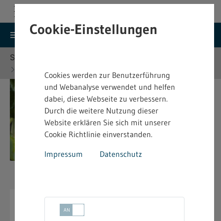
Cookie-Einstellungen
search
menu
Menu
Suche
Sie befinden sich hier:
Startseite
Themen
Arbeitsschutz
Strahlenschutz
Cookies werden zur Benutzerführung
und Webanalyse verwendet und helfen
dabei, diese Webseite zu verbessern.
Durch die weitere Nutzung dieser
Website erklären Sie sich mit unserer
Cookie Richtlinie einverstanden.
Impressum
Datenschutz
Strahlenschutz