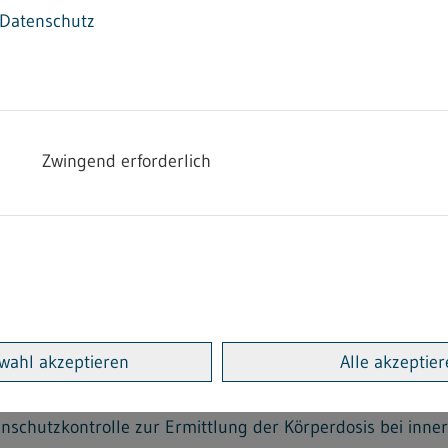
tigkeiten)
Datenschutz
m Aufsichtsprogramm nach § 180 des Strahlenschutzgeset
ichtsprogramm)
g von Konstanzprüfungen an Röntgengeräten
Zwingend erforderlich
ng des Mammographie-Screenings
REGELN UND RICHTLINIEN
izin) zur Verordnung über den Schutz vor Schäden durch i
)
z erforderliche Fachkunde und Kenntnisse beim Betrieb vo
ürftigen Störstrahlern
wahl akzeptieren
Alle akzeptie
lenschutzkontrolle zur Ermittlung der Körperdosen; Teil 1:
lSchV, § 35 RöV)
hlenschutzkontrolle zur Ermittlung der Körperdosis bei inne