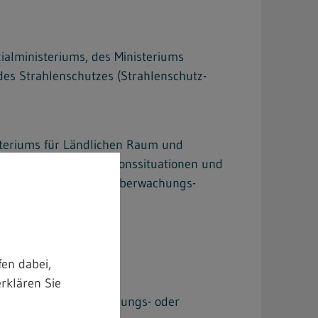
alministeriums, des Ministeriums
es Strahlenschutzes (Strahlenschutz-
steriums für Ländlichen Raum und
tz bei Notfallexpositionssituationen und
fallexpositions- und Überwachungs-
en dabei,
(AVV Strahlenpass)
rklären Sie
lkerung durch genehmigungs- oder