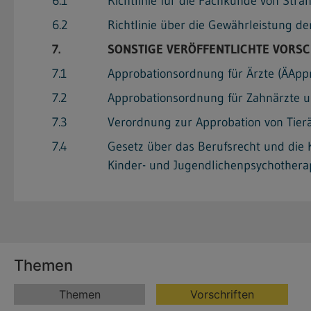
6.1
Richtlinie für die Fachkunde von Str
6.2
Richtlinie über die Gewährleistung d
7.
SONSTIGE VERÖFFENTLICHTE VORSC
7.1
Approbationsordnung für Ärzte (ÄApp
7.2
Approbationsordnung für Zahnärzte u
7.3
Verordnung zur Approbation von Tierä
7.4
Gesetz über das Berufsrecht und die 
Kinder- und Jugendlichenpsychothera
Themen
Themen
Vorschriften