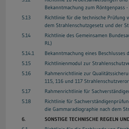
Bekanntmachung zum Röntgenpass - R
5.13
Richtlinie für die technische Prüfun
dem Strahlenschutzgesetz und der Str
5.14
Richtlinie des Gemeinsamen Bundesau
RL)
5.14.1
Bekanntmachung eines Beschlusses d
5.15
Richtlinienmodul zur Strahlenschutzv
5.16
Rahmenrichtlinie zur Qualitätssicher
115, 116 und 117 Strahlenschutzvero
5.17
Rahmenrichtlinie für Sachverständig
5.18
Richtlinie für Sachverständigenprüfu
die Gammaradiographie nach dem Str
6.
SONSTIGE TECHNISCHE REGELN UND 