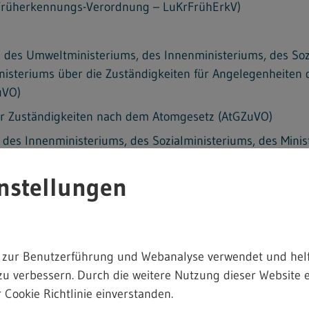
Früherkennungs-Verordnung – LuKrFrühErkV)
des Umweltministeriums, des Innenministeriums, des Sozi
steriums über die Zuständigkeiten für Angelegenheiten d
uVO)
r Zuständigkeiten nach dem Atomgesetz (AtGZuVO)
des Innenministeriums, des Sozialministeriums, des Mini
nisteriums über die Zuständigkeiten für den Strahlenschu
vität nach dem Strahlenschutzgesetz (Strahlenschutz-Not
nstellungen
ÜwZuVO)
ANNTMACHUNGEN USW.
 zur Benutzerführung und Webanalyse verwendet und helf
m Strahlenpass nach § 174 der Strahlenschutzverordnung 
zu verbessern. Durch die weitere Nutzung dieser Website e
r Ermittlung der Exposition von Einzelpersonen der Bevö
 Cookie Richtlinie einverstanden.