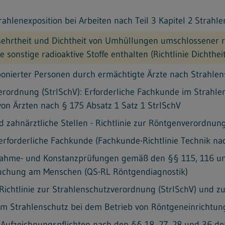
rahlenexposition bei Arbeiten nach Teil 3 Kapitel 2 Strahl
rsehrtheit und Dichtheit von Umhüllungen umschlossener ra
 sonstige radioaktive Stoffe enthalten (Richtlinie Dichthei
ponierter Personen durch ermächtigte Ärzte nach Strahlen
erordnung (StrlSchV): Erforderliche Fachkunde im Strahlen
on Ärzten nach § 175 Absatz 1 Satz 1 StrlSchV
nd zahnärztliche Stellen - Richtlinie zur Röntgenverordn
z erforderliche Fachkunde (Fachkunde-Richtlinie Technik n
Abnahme- und Konstanzprüfungen gemäß den §§ 115, 116 un
suchung am Menschen (QS-RL Röntgendiagnostik)
- Richtlinie zur Strahlenschutzverordnung (StrlSchV) und 
im Strahlenschutz bei dem Betrieb von Röntgeneinrichtun
d Aufzeichnungspflichten nach den §§ 18, 27, 28 und 36 