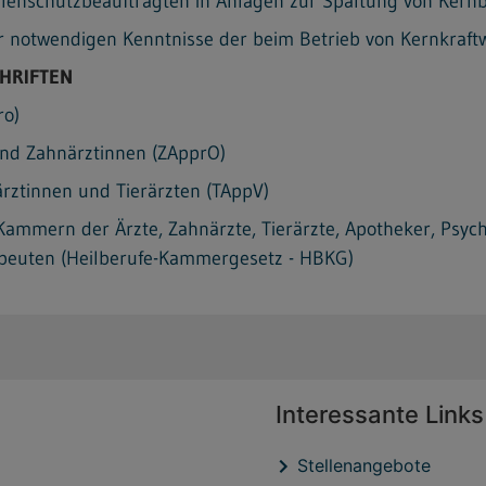
ahlenschutzbeauftragten in Anlagen zur Spaltung von Kern
er notwendigen Kenntnisse der beim Betrieb von Kernkraft
HRIFTEN
ro)
nd Zahnärztinnen (ZApprO)
rztinnen und Tierärzten (TAppV)
Kammern der Ärzte, Zahnärzte, Tierärzte, Apotheker, Psy
peuten (Heilberufe-Kammergesetz - HBKG)
Interessante Links
Stellenangebote