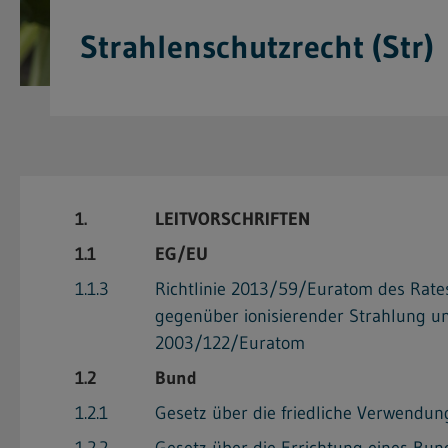
Strahlenschutzrecht (Str)
1.
LEITVORSCHRIFTEN
1.1
EG/EU
1.1.3
Richtlinie 2013/59/Euratom des Rates
gegenüber ionisierender Strahlung 
2003/122/Euratom
1.2
Bund
1.2.1
Gesetz über die friedliche Verwendu
1.2.2
Gesetz über die Errichtung eines Bun