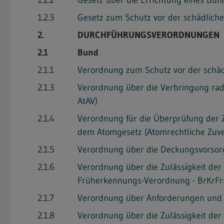
1.2.3
Gesetz zum Schutz vor der schädliche
2.
DURCHFÜHRUNGSVERORDNUNGEN
2.1
Bund
2.1.1
Verordnung zum Schutz vor der schädl
2.1.3
Verordnung über die Verbringung rad
AtAV)
2.1.4
Verordnung für die Überprüfung der Z
dem Atomgesetz (Atomrechtliche Zuve
2.1.5
Verordnung über die Deckungsvorsor
2.1.6
Verordnung über die Zulässigkeit de
Früherkennungs-Verordnung - BrKrFr
2.1.7
Verordnung über Anforderungen und V
2.1.8
Verordnung über die Zulässigkeit d