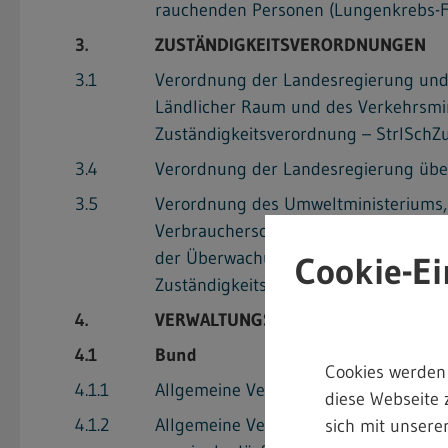
rauchenden Personen (Lungenkrebs-
3.
ZUSTÄNDIGKEITSVERORDNUNGEN
3.1
Verordnung der Landesregierung und 
Ländlicher Raum und des Verkehrsmini
Zuständigkeitsverordnung – StrlSchZ
3.4
Verordnung der Landesregierung übe
3.5
Verordnung des Umweltministeriums, 
Verbraucherschutz und des Verkehrsmi
der Überwachung der Umweltradioakti
Cookie-Ei
Zuständigkeitsverordnung – StrlNot
4.
VERWALTUNGSVORSCHRIFTEN, BEK
4.1
Bund
Cookies werden
4.1.1
Allgemeine Verwaltungsvorschrift zu
diese Webseite 
4.1.2
Allgemeine Verwaltungsvorschrift zu
sich mit unserer