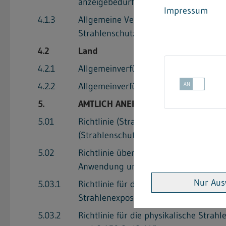
anzeigebedürftige Tätigkeiten (AVV Tä
Impressum
4.1.3
Allgemeine Verwaltungsvorschrift zu
Strahlenschutzverordnung (AVV Aufs
4.2
Land
4.2.1
Allgemeinverfügung zur Durchführun
4.2.2
Allgemeinverfügung zur Durchführu
5.
AMTLICH ANERKANNTE TECHNISCHE 
5.01
Richtlinie (Strahlenschutz in der Med
(Strahlenschutzverordnung – StrlSchV
5.02
Richtlinie über die im Strahlenschut
Anwendung und von genehmigungsbed
Nur Aus
5.03.1
Richtlinie für die physikalische Strah
Strahlenexposition (§§ 40, 41, 42 Str
5.03.2
Richtlinie für die physikalische Stra