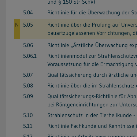
und § 150 StrlSchV)
5.04
Richtlinie für die Überwachung der St
N
5.05
Richtlinie über die Prüfung auf Unve
bauartzugelassenen Vorrichtungen, die
5.06
Richtlinie „Ärztliche Überwachung ex
5.06.1
Richtlinienmodul zur Strahlenschutzv
Voraussetzung für die Ermächtigung v
5.07
Qualitätssicherung durch ärztliche u
5.08
Richtlinie über die im Strahlenschut
5.09
Qualitätssicherungs-Richtlinie für 
bei Röntgeneinrichtungen zur Unter
5.10
Strahlenschutz in der Tierheilkunde 
5.11
Richtlinie Fachkunde und Kenntnisse 
5.12
Richtlinie zu Arbeitsanweisungen un