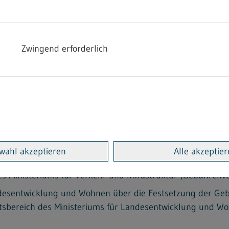
er die Festsetzung der Gebührensätze für öffentliche Lei
Zwingend erforderlich
iums (Gebührenverordnung Sozialministerium - GebVO SM)
er die Erhebung von Kosten der Vollstreckung nach dem 
rdnung - LVwVGKO)
er die Festsetzung der Gebührensätze für öffentliche Le
ung UM – GebVO UM)
ms über die Festsetzung der Gebührensätze für öffentlich
isteriums (Gebührenverordnung Wirtschaftsministerium –
wahl akzeptieren
Alle akzeptie
ehr und Infrastruktur über die Festsetzung der Gebührensä
es Ministeriums für Verkehr und Infrastruktur (Gebühren
desentwicklung und Wohnen über die Festsetzung der Gebü
äftsbereich des Ministeriums für Landesentwicklung un