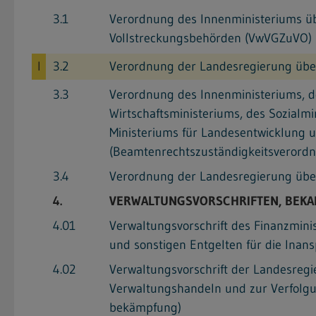
3.1
Verordnung des Innenministeriums üb
Vollstreckungsbehörden (VwVGZuVO)
I
3.2
Verordnung der Landesregierung übe
3.3
Verordnung des Innenministeriums, de
Wirtschaftsministeriums, des Sozialm
Ministeriums für Landesentwicklung 
(Beamtenrechtszuständigkeitsverord
3.4
Verordnung der Landesregierung übe
4.
VERWALTUNGSVORSCHRIFTEN, BEK
4.01
Verwaltungsvorschrift des Finanzmin
und sonstigen Entgelten für die Ina
4.02
Verwaltungsvorschrift der Landesreg
Verwaltungshandeln und zur Verfolg
bekämpfung)