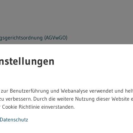
ngsgerichtsordnung (AGVwGO)
nformationen in Baden-Württemberg (Landesinformationsfr
nstellungen
der Beförderung gefährlicher Güter (Gefahrgutkostenve
 zur Benutzerführung und Webanalyse verwendet und helf
n für individuell zurechenbare öffentliche Leistungen der
zu verbessern. Durch die weitere Nutzung dieser Website e
informationsgebührenverordnung - UIGGebV)
 Cookie Richtlinie einverstanden.
ewerbeanzeigeverfahrens (Gewerbeanzeigeverordnung - 
Datenschutz
ie Übermittlung elektronischer Akten zwischen Behörden 
ung – BußAktÜbV)