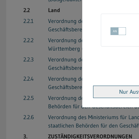
2.2
Land
2.2.1
Verordnung des Sozialministeriums üb
Geschäftsbereich des Sozialminister
2.2.2
Verordnung des Innenministeriums üb
Württemberg (Vollstreckungskosteno
2.2.3
Verordnung des Umweltministeriums üb
Geschäftsbereich (Gebührenverordn
2.2.4
Verordnung des Wirtschaftsministeriu
Geschäftsbereich des Wirtschaftsmin
Nur Aus
2.2.5
Verordnung des Ministeriums für Verk
Behörden für den Geschäftsbereich d
2.2.6
Verordnung des Ministeriums für Lan
staatlichen Behörden für den Gesch
3.
ZUSTÄNDIGKEITSVERORDNUNGEN