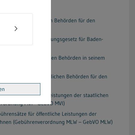
stungen der staatlichen Behörden für den
Verwaltungsvollstreckungsgesetz für Baden-
istungen der staatlichen Behörden in seinem
e Leistungen der staatlichen Behörden für den
 GebVO WM)
ren
tze für öffentliche Leistungen der staatlichen
verordnung MVI - GebVO MVI)
hrensätze für öffentliche Leistungen der
d Wohnen (Gebührenverordnung MLW – GebVO MLW)