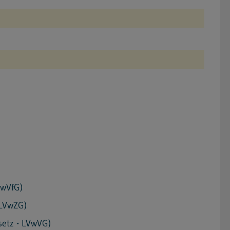
VwVfG)
 LVwZG)
etz - LVwVG)