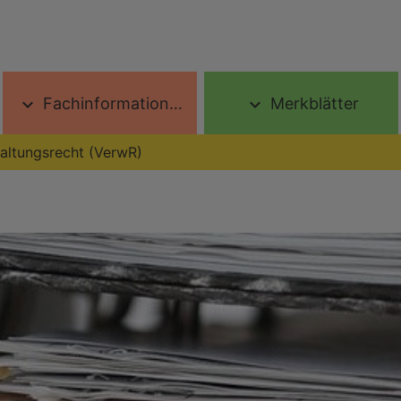
Fachinformationen
Merkblätter
expand_more
expand_more
altungsrecht (VerwR)