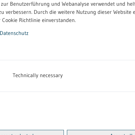
 zur Benutzerführung und Webanalyse verwendet und helf
zu verbessern. Durch die weitere Nutzung dieser Website e
 Cookie Richtlinie einverstanden.
iner bindenden Festsetzung von Entgelten sowie zur Ent
Datenschutz
 Materialien und Metallzierartikeln in Heimarbeit
iner bindenden Festsetzung von Entgelten sowie zur Ent
Technically necessary
 Materialien und Metallzierartikeln in Heimarbeit
iner bindenden Festsetzung über Urlaub für die Herstel