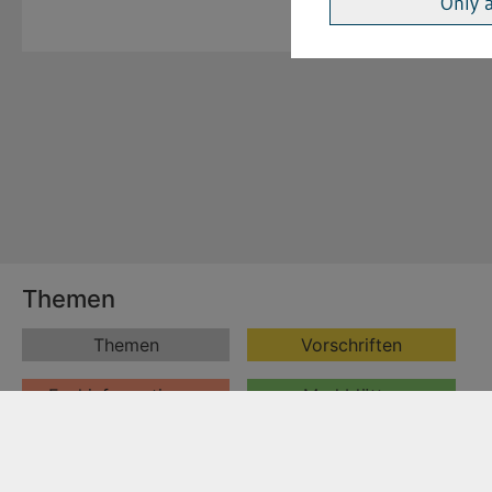
Only 
Themen
Themen
Vorschriften
Fachinformationen
Merkblätter
Formulare