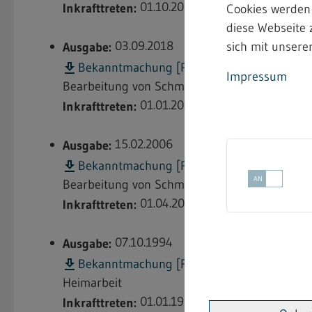
01.10.2022
Inkrafttreten:
Cookies werden
diese Webseite 
03.09.2018
sich mit unserer
Ausgabe:
e
Bekanntmachung [PDF; nicht barrierefrei]
Impressum
Bearbeitung von Schmuckwaren aus nicht edlen
01.01.2019
Inkrafttreten:
15.02.2006
Ausgabe:
e
Bekanntmachung [PDF; nicht barrierefrei]
Bearbeitung von Schmuckwaren aus nicht edlen
01.04.2006
Inkrafttreten:
07.10.1994
Ausgabe:
e
Bekanntmachung [PDF; nicht barrierefrei]
Heimarbeit
01.01.1995
Inkrafttreten: