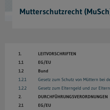
Mutterschutzrecht (MuSch
1.
LEITVORSCHRIFTEN
1.1
EG/EU
1.2
Bund
1.2.1
Gesetz zum Schutz von Müttern bei de
1.2.2
Gesetz zum Elterngeld und zur Eltern
2.
DURCHFÜHRUNGSVERORDNUNGEN
2.1
EG/EU