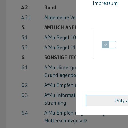
Impressum
4.2
Bund
4.2.1
Allgemeine Verwaltungsvorschrift zum
5.
AMTLICH ANERKANNTE TECHNISCHE 
5.1
AfMu Regel 10.1.01 - Gefährdungsbeu
5.2
AfMu Regel 11.1.01 - Tätigkeiten von
6.
SONSTIGE TECHNISCHE REGELN UND 
6.1
AfMu Hintergrundpapier - Information
Grundlagendokument
6.2
AfMu Empfehlung - Teilnahme von sch
6.3
AfMu Information - Gefährdungen für S
Only 
Strahlung
6.4
AfMu Empfehlung - Einstiegshilfe fü
Mutterschutzgesetz