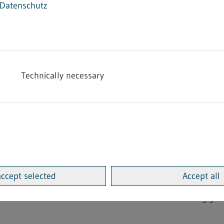
Datenschutz
 Kündigungsschutz bei Elternzeit (§ 18 Abs. 1 Satz 4 des 
REGELN UND RICHTLINIEN
rteilung
Technically necessary
 schwangeren Frauen mit Isofluran, Desfluran und Sevofl
RICHTLINIEN SOWIE VERZEICHNISSE, LEITLINIEN USW.
 zur Relevanz von Infektionserregern in Deutschland aus S
wangeren oder stillenden Schülerinnen und Studentinnen
chwangere und Stillende im Arbeitsbereich OP: Infektionse
accept selected
Accept all
r kleine und mittlere Unternehmen zur anlassunabhängig