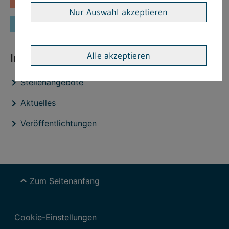
Fachinformationen
Merkblätter
Nur Auswahl akzeptieren
Formulare
Alle akzeptieren
Interessante Links
Stellenangebote
Aktuelles
Veröffentlichtungen
expand_less
Zum Seitenanfang
Cookie-Einstellungen