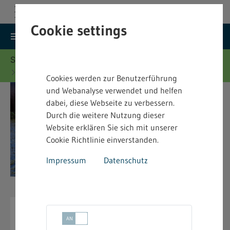
Cookie settings
search
menu
Menu
Suche
Sie befinden sich hier:
Startseite
Merkblätter
Wasserrecht - Merkblätter
Cookies werden zur Benutzerführung
und Webanalyse verwendet und helfen
dabei, diese Webseite zu verbessern.
Durch die weitere Nutzung dieser
Website erklären Sie sich mit unserer
Cookie Richtlinie einverstanden.
Impressum
Datenschutz
Wasserrecht - Merkblätter