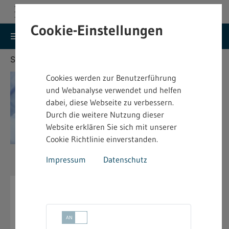
Cookie-Einstellungen
search
menu
Menu
Suche
Sie befinden sich hier:
Startseite
Kontakt
Cookies werden zur Benutzerführung
und Webanalyse verwendet und helfen
dabei, diese Webseite zu verbessern.
Durch die weitere Nutzung dieser
Website erklären Sie sich mit unserer
Cookie Richtlinie einverstanden.
Impressum
Datenschutz
Kontakt
Die Aufgaben der Gewerbeaufsicht im Arbeits- und