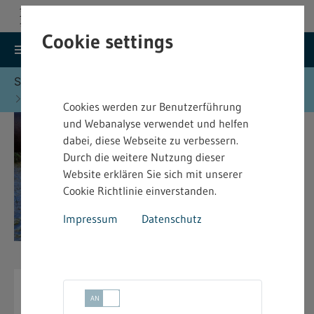
Cookie settings
search
menu
Menu
Suche
Sie befinden sich hier:
Startseite
Formulare
Wasserrecht - Formulare
Cookies werden zur Benutzerführung
und Webanalyse verwendet und helfen
dabei, diese Webseite zu verbessern.
Durch die weitere Nutzung dieser
Website erklären Sie sich mit unserer
Cookie Richtlinie einverstanden.
Impressum
Datenschutz
Wasserrecht - Formulare