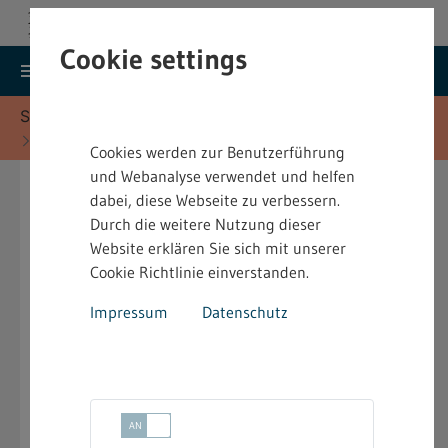
Cookie settings
search
menu
Menu
Suche
Sie befinden sich hier:
Startseite
Vorschriften
Heimarbeitsrecht (HeimArb)
Cookies werden zur Benutzerführung
und Webanalyse verwendet und helfen
4.2.11.4.3 Weißstickerei und
dabei, diese Webseite zu verbessern.
Durch die weitere Nutzung dieser
Handklöppelei
Website erklären Sie sich mit unserer
Cookie Richtlinie einverstanden.
11.05.2026
Ausgabe:
Bekanntmachung [PDF; nicht barrierefrei]
Impressum
Datenschutz
Bekanntmachung des Entwurfs einer
bindenden Festsetzung über Urlaub für die
mit Stickerei und ähnlichen Arbeiten in
Heimarbeit Beschäftigten
01.07.2026
Inkrafttreten: