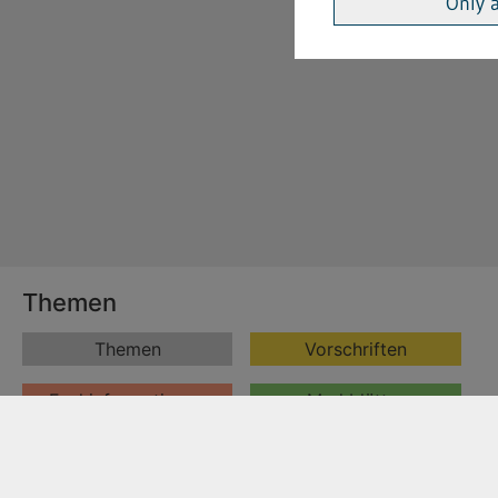
Only 
Themen
Themen
Vorschriften
Fachinformationen
Merkblätter
Formulare