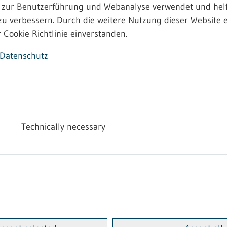
 auf Handstrickapparaten in Heimarbeit
 zur Benutzerführung und Webanalyse verwendet und helf
zu verbessern. Durch die weitere Nutzung dieser Website e
 Cookie Richtlinie einverstanden.
Datenschutz
iner bindenden Festsetzung über Entgelte, Fertigungszeit
fall, vermögenswirksame Leistungen, Entgeltumwandlung u
 auf Handstrickapparaten in Heimarbeit
Technically necessary
iner bindenden Festsetzung über Entgelte, Fertigungszeit
fall, vermögenswirksame Leistungen, Entgeltumwandlung u
 auf Handstrickapparaten in Heimarbeit