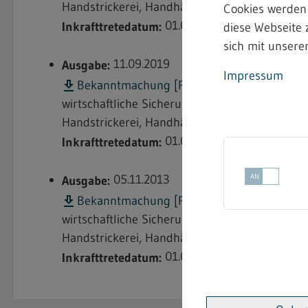
Handstrickerei, Handhäkelei und das Stricken
Cookies werden
01.04.2025
Inkrafttretedatum:
diese Webseite 
sich mit unserer
11.09.2019
Ausgabe:
Impressum
e
Bekanntmachung [PDF; nicht barrierefrei]
wirtschaftliche Sicherung für den Krankheits
Handstrickerei, Handhäkelei und das Stricken
01.01.2020
Inkrafttretedatum:
05.11.2013
Ausgabe:
e
Bekanntmachung [PDF; nicht barrierefrei]
wirtschaftliche Sicherung für den Krankheits
Handstrickerei, Handhäkelei und das Stricken
01.01.2014
Inkrafttretedatum: