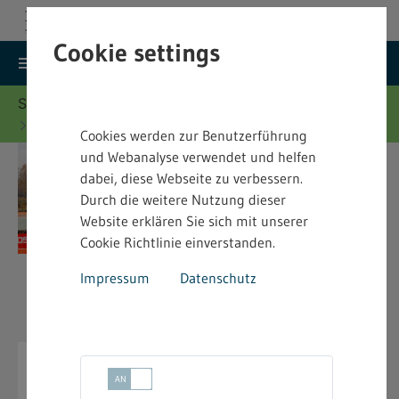
Cookie settings
search
menu
Menu
Suche
Sie befinden sich hier:
Startseite
Merkblätter
Sprengstoffrecht - Merkblätter
Cookies werden zur Benutzerführung
und Webanalyse verwendet und helfen
dabei, diese Webseite zu verbessern.
Durch die weitere Nutzung dieser
Website erklären Sie sich mit unserer
Cookie Richtlinie einverstanden.
Impressum
Datenschutz
Sprengstoffrecht - Merkblätter