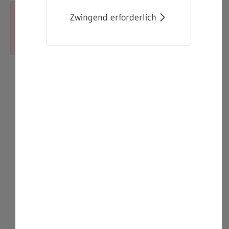
Zwingend erforderlich
Schlie
Fehler:
Das Asset konnte nicht gefunden
werden.