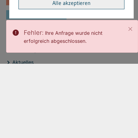
Fachinformationen
Merkblätter
Alle akzeptieren
Formulare
Fehler:
Ihre Anfrage wurde nicht
Interessante Links
erfolgreich abgeschlossen.
Stellenangebote
Aktuelles
Veröffentlichtungen
expand_less
Zum Seitenanfang
Cookie-Einstellungen