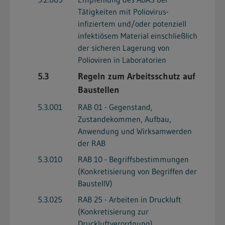
Tätigkeiten mit Poliovirus-
infiziertem und/oder potenziell
infektiösem Material einschließlich
der sicheren Lagerung von
Polioviren in Laboratorien
5.3
Regeln zum Arbeitsschutz auf
Baustellen
5.3.001
RAB 01 - Gegenstand,
Zustandekommen, Aufbau,
Anwendung und Wirksamwerden
der RAB
5.3.010
RAB 10 - Begriffsbestimmungen
(Konkretisierung von Begriffen der
BaustellV)
5.3.025
RAB 25 - Arbeiten in Druckluft
(Konkretisierung zur
Druckluftverordnung)