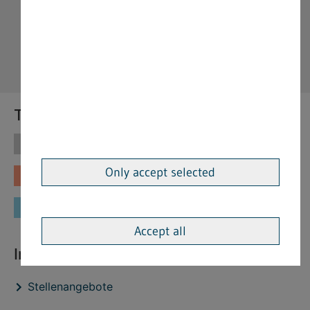
Themen
Themen
Vorschriften
Only accept selected
Fachinformationen
Merkblätter
Formulare
Accept all
Interessante Links
Stellenangebote