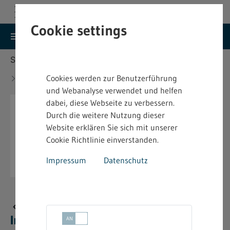
Cookie settings
search
menu
Menu
Suche
Sie befinden sich hier:
Startseite
Aktuelles
Änderung des Bundes-Immissionsschutzgesetzes
Cookies werden zur Benutzerführung
- BImSchG
und Webanalyse verwendet und helfen
dabei, diese Webseite zu verbessern.
Durch die weitere Nutzung dieser
Website erklären Sie sich mit unserer
Cookie Richtlinie einverstanden.
Impressum
Datenschutz
Änderung des Bundes-
Immissionsschutzgesetzes - BImSchG