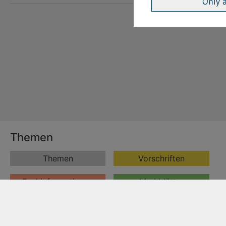
Only 
Themen
Themen
Vorschriften
Fachinformationen
Merkblätter
Formulare