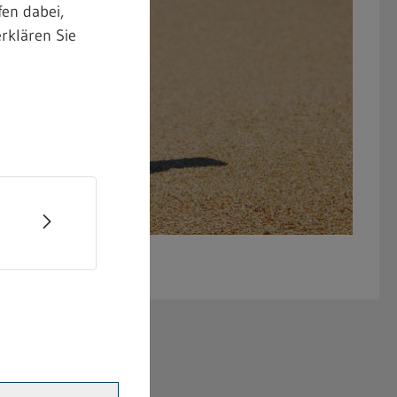
en dabei,
rklären Sie