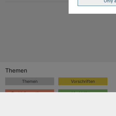
Only 
Themen
Themen
Vorschriften
Fachinformationen
Merkblätter
Formulare