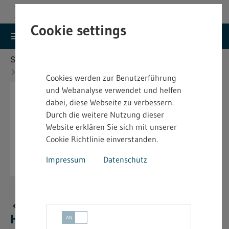
Cookie settings
search
menu
Menu
Suche
Sie befinden sich hier:
Startseite
Aktuelles
Neue bindende Festsetzung im Heimarbeitsrecht
Cookies werden zur Benutzerführung
und Webanalyse verwendet und helfen
dabei, diese Webseite zu verbessern.
Durch die weitere Nutzung dieser
Website erklären Sie sich mit unserer
Cookie Richtlinie einverstanden.
Impressum
Datenschutz
Neue bindende Festsetzung im
Heimarbeitsrecht