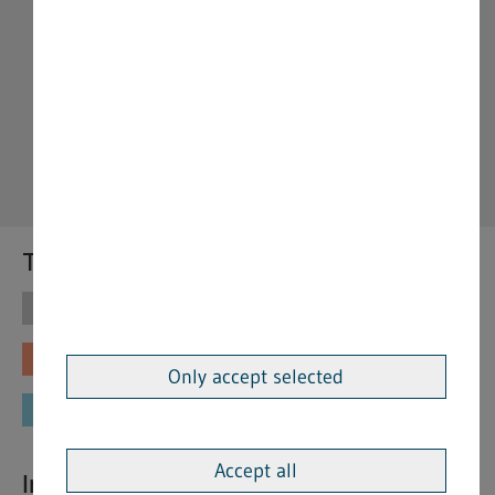
Themen
Themen
Vorschriften
Fachinformationen
Merkblätter
Only accept selected
Formulare
Accept all
Interessante Links