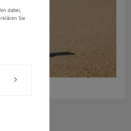
en dabei,
rklären Sie