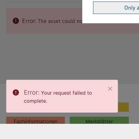
Only 
Error:
The asset could not be found.
Themen
Themen
Vorschriften
Fachinformationen
Merkblätter
Formulare