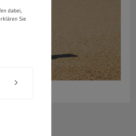
en dabei,
rklären Sie