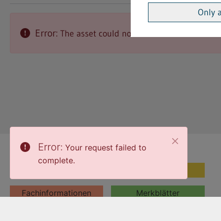
Only 
Error:
The asset could not be found.
Error:
Your request failed to
Themen
complete.
Themen
Vorschriften
Fachinformationen
Merkblätter
Formulare