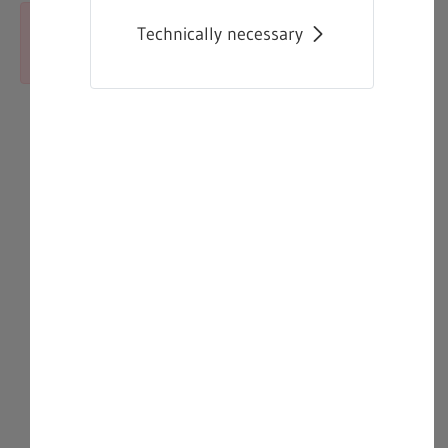
Technically necessary
Close
Error:
The asset could not be found.