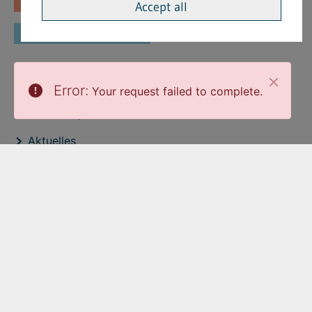
Fachinformationen
Merkblätter
Accept all
Formulare
Interessante Links
Error:
Your request failed to complete.
Stellenangebote
Aktuelles
Veröffentlichtungen
expand_less
Zum Seitenanfang
Cookie-Einstellungen