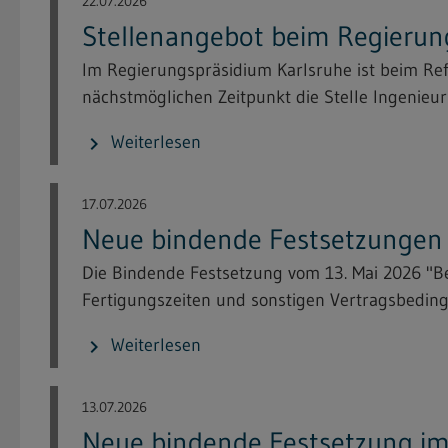
22.07.2026
Stellenangebot beim Regierun
Im Regierungspräsidium Karlsruhe ist beim Re
nächstmöglichen Zeitpunkt die Stelle Ingenieuri
Weiterlesen
chevron_right
17.07.2026
Neue bindende Festsetzungen i
Die Bindende Festsetzung vom 13. Mai 2026 "
Fertigungszeiten und sonstigen Vertragsbeding
Weiterlesen
chevron_right
13.07.2026
Neue bindende Festsetzung im 