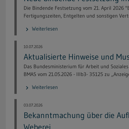
Die Bindende Festsetzung vom 21. April 2026
Fertigungszeiten, Entgelten und sonstigen Vert
Weiterlesen
chevron_right
10.07.2026
Aktualisierte Hinweise und Mu
Das Bundesministerium für Arbeit und Soziale
BMAS vom 21.05.2026 - IIIb3- 35125 zu „Anzeige
Weiterlesen
chevron_right
03.07.2026
Bekanntmachung über die Aufl
Weberei