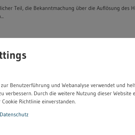
icher Teil, die Bekanntmachung über die Auflösung des 
..
ttings
amt Bodenseekreis
stete Vollzeitstelle Technischer Sachbearbeiter Gewerbe
ere: ...
 zur Benutzerführung und Webanalyse verwendet und helf
zu verbessern. Durch die weitere Nutzung dieser Website e
 Cookie Richtlinie einverstanden.
Datenschutz
Heimarbeitsrecht - 4.2.12.9
ekanntmachung einer bindenden Festsetzung von Entgelt