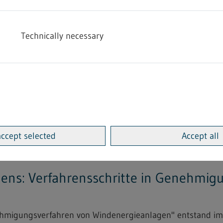
arbeitung von Trockenblumen...
Technically necessary
Heimarbeitsrecht - 4.2.09
"Bekanntmachung einer bindenden Festsetzung zur Änderu
 Lederwaren...
accept selected
Accept all
adens: Verfahrensschritte in Genehmi
enehmigungsverfahren von Windenergieanlagen" entstand 