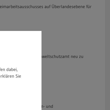
Heimarbeitsausschusses auf Überlandesebene für
aufsicht (m/w/d) im Umweltschutzamt neu zu
en dabei,
rklären Sie
en für die Kunstblumen- und