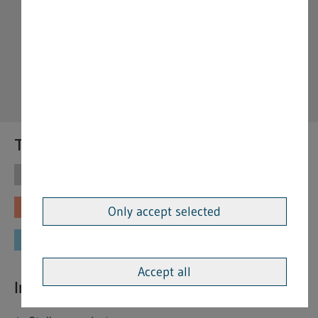
Themen
Themen
Vorschriften
Fachinformationen
Merkblätter
Only accept selected
Formulare
Accept all
Interessante Links