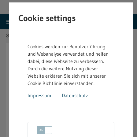
Cookie settings
search
menu
Menu
Suche
Sie befinden sich hier:
Startseite
Kontakt
Cookies werden zur Benutzerführung
und Webanalyse verwendet und helfen
Aufgabenbezogene
dabei, diese Webseite zu verbessern.
Ansprechstellen
Durch die weitere Nutzung dieser
Website erklären Sie sich mit unserer
Cookie Richtlinie einverstanden.
Für folgende Aufgaben der Gewerbeaufsicht sind
unterschiedliche Behörden zuständig:
Impressum
Datenschutz
Fahrpersonal
keyboard_arrow_down
Heimarbeit
keyboard_arrow_down