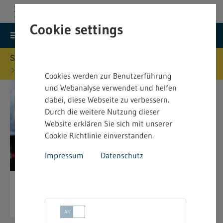
Cookie settings
search
menu
Menu
Suche
Sie befinden sich hier:
Startseite
Vorschriften
Fahrpersonalrecht (FPers)
Cookies werden zur Benutzerführung
und Webanalyse verwendet und helfen
dabei, diese Webseite zu verbessern.
Durch die weitere Nutzung dieser
Website erklären Sie sich mit unserer
Cookie Richtlinie einverstanden.
Impressum
Datenschutz
Fahrpersonalrecht (FPers)