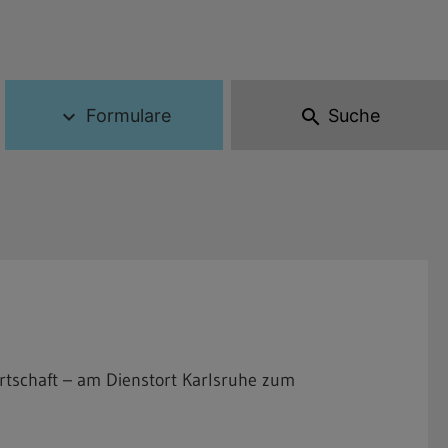
Formulare
Suche
expand_more
search
rtschaft – am Dienstort Karlsruhe zum