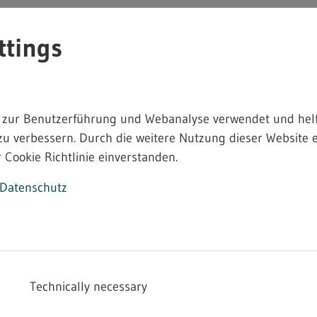
ttings
amt Bodenseekreis
stete Vollzeitstelle Technischer Sachbearbeiter Gewerbe
ere: ...
 zur Benutzerführung und Webanalyse verwendet und helf
zu verbessern. Durch die weitere Nutzung dieser Website e
 Cookie Richtlinie einverstanden.
Datenschutz
Sie evtl. auch bei:
Technically necessary
schaft Baden-Württemberg