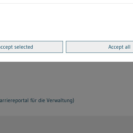
us Baden-Württemberg
accept selected
Accept all
rriereportal für die Verwaltung)