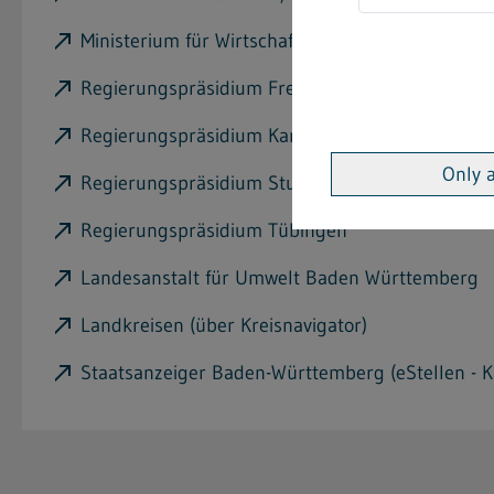
Ministerium für Wirtschaft, Arbeit und Tourism
Regierungspräsidium Freiburg
Regierungspräsidium Karlsruhe
Only 
Regierungspräsidium Stuttgart
Regierungspräsidium Tübingen
Landesanstalt für Umwelt Baden Württemberg
Landkreisen (über Kreisnavigator)
Staatsanzeiger Baden-Württemberg (eStellen - Ka