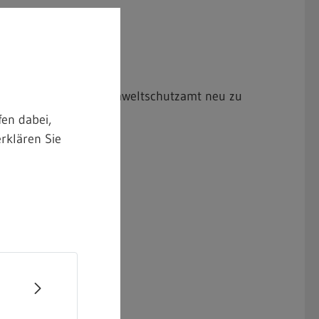
aufsicht (m/w/d) im Umweltschutzamt neu zu
en dabei,
rklären Sie