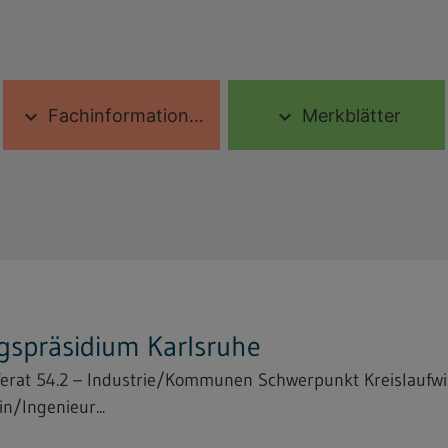
Fachinformationen
Merkblätter
expand_more
expand_more
gspräsidium Karlsruhe
ferat 54.2 – Industrie/Kommunen Schwerpunkt Kreislaufwi
n/Ingenieur...