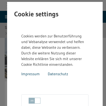
Cookie settings
search
menu
Menu
Suche
Sie befinden sich hier:
Startseite
Themen
Themenseiten
Cookies werden zur Benutzerführung
und Webanalyse verwendet und helfen
dabei, diese Webseite zu verbessern.
Durch die weitere Nutzung dieser
Website erklären Sie sich mit unserer
Cookie Richtlinie einverstanden.
Impressum
Datenschutz
42. BImSchV, KaVKA–42.BV
Zur Seite "42. BImSchV, KaVKA–42.BV"
chevron_right