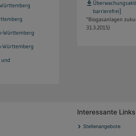
Überwachungsakti
-Württemberg
barrierefrei]
rttemberg
"Biogasanlagen zukun
31.3.2015)
en-Württemberg
n-Württemberg
z und
Interessante Links
Stellenangebote