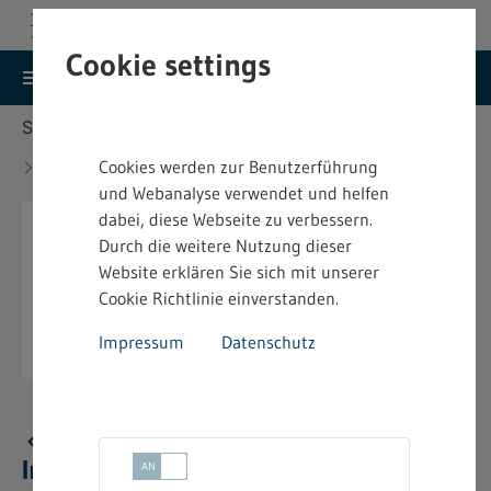
Cookie settings
search
menu
Menu
Suche
Sie befinden sich hier:
Startseite
Aktuelles
Änderung des Bundes-Immissionsschutzgesetzes
Cookies werden zur Benutzerführung
- BImSchG
und Webanalyse verwendet und helfen
dabei, diese Webseite zu verbessern.
Durch die weitere Nutzung dieser
Website erklären Sie sich mit unserer
Cookie Richtlinie einverstanden.
Impressum
Datenschutz
Änderung des Bundes-
Immissionsschutzgesetzes - BImSchG