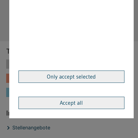
Themen
Themen
Vorschriften
Only accept selected
Fachinformationen
Merkblätter
Formulare
Accept all
Interessante Links
Stellenangebote