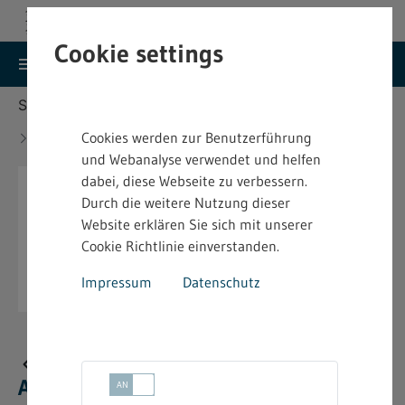
Cookie settings
search
menu
Menu
Suche
Sie befinden sich hier:
Startseite
Aktuelles
Gewinner des Deutschen Arbeitsschutzpreises
Cookies werden zur Benutzerführung
2025
und Webanalyse verwendet und helfen
dabei, diese Webseite zu verbessern.
Durch die weitere Nutzung dieser
Website erklären Sie sich mit unserer
Cookie Richtlinie einverstanden.
Impressum
Datenschutz
Gewinner des Deutschen
Arbeitsschutzpreises 2025