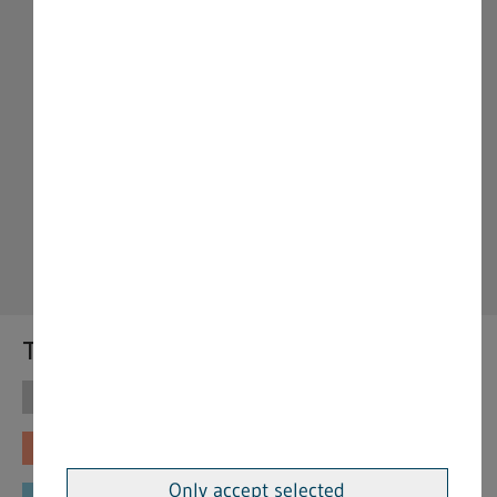
Themen
Themen
Vorschriften
Fachinformationen
Merkblätter
Only accept selected