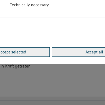
Technically necessary
ng im Heimarbeitsrecht
Bekanntmachung einer bindenden Festsetzung von Entgelt
itung von Trockenblumen in der Heimarbeit", wurde am 23
cht im Sachgebiet Heimarbeitsrecht unter
4.2.12.9
"Kuns
accept selected
Accept all
in Kraft getreten.