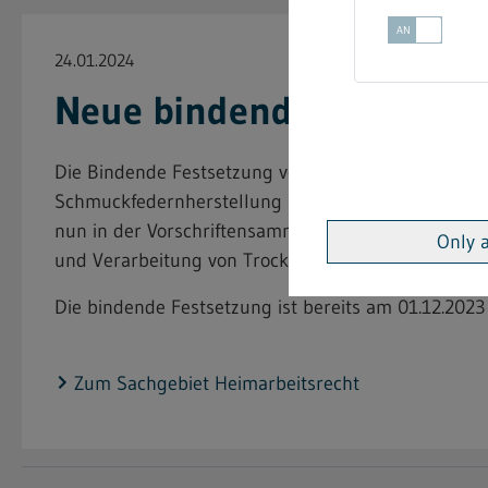
24.01.2024
Neue bindende Festsetzu
Die Bindende Festsetzung vom 18. Oktober 2023 "
Schmuckfedernherstellung und die Be- und Verarbe
nun in der Vorschriftensammlung der Gewerbeaufsi
Only 
und Verarbeitung von Trockenblumen" eingestellt.
Die bindende Festsetzung ist bereits am 01.12.2023 
Zum Sachgebiet Heimarbeitsrecht