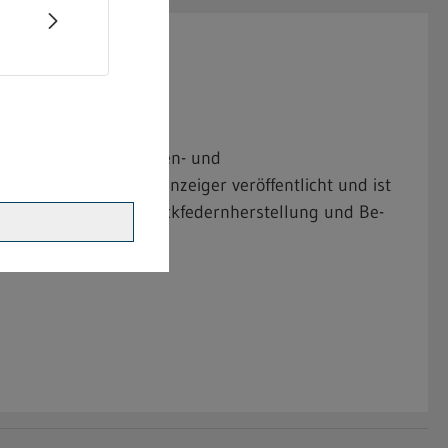
en für die Kunstblumen- und
.01.2024 im Bundesanzeiger veröffentlicht und ist
tblumen und Schmuckfedernherstellung und Be-