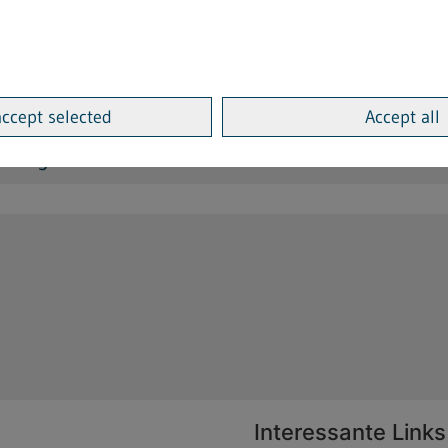
indern und Jugendlichen bei Theatervorstellunge
accept selected
Accept all
nd Jugendliche
Interessante Links