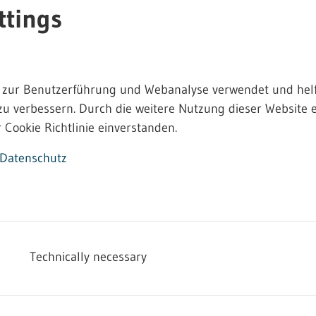
ttings
 zur Benutzerführung und Webanalyse verwendet und helf
zu verbessern. Durch die weitere Nutzung dieser Website e
 Cookie Richtlinie einverstanden.
informationen
Datenschutz
zur Verfügung:
r Untersuchungen von Jugendlichen nach dem J
Technically necessary
echtigungsschein mit Kostenforderung [PDF; nicht barrie
 nicht barrierefrei]