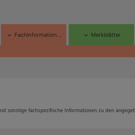
Fachinformationen
Merkblätter
expand_more
expand_more
und sonstige fachspezifische Informationen zu den angege