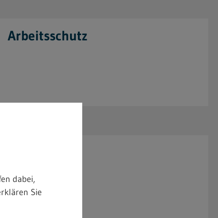
Arbeitsschutz
Baurecht
en dabei,
rklären Sie