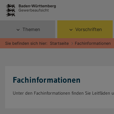
Themen
Vorschriften
expand_more
expand_more
Sie befinden sich hier:
Startseite
Fachinformationen
Fachinformationen
Unter den Fachinformationen finden Sie Leitfäden 